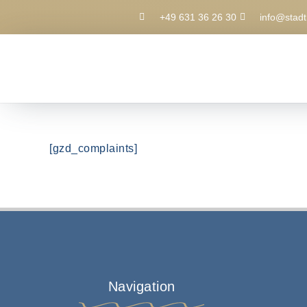
+49 631 36 26 30
info@stadt
[gzd_complaints]
Navigation